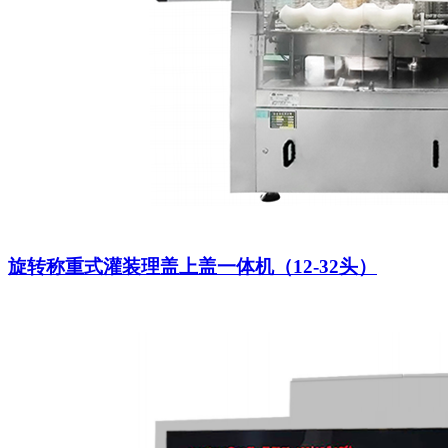
旋转称重式灌装理盖上盖一体机（12-32头）