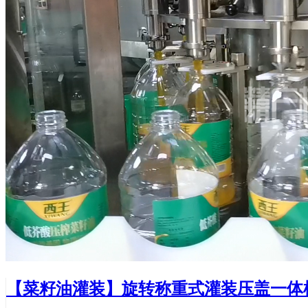
【菜籽油灌装】旋转称重式灌装压盖一体