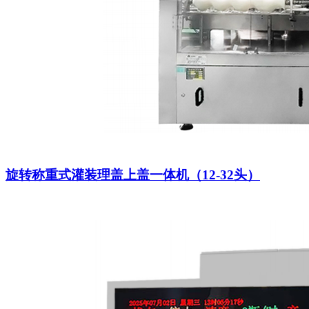
旋转称重式灌装理盖上盖一体机（12-32头）