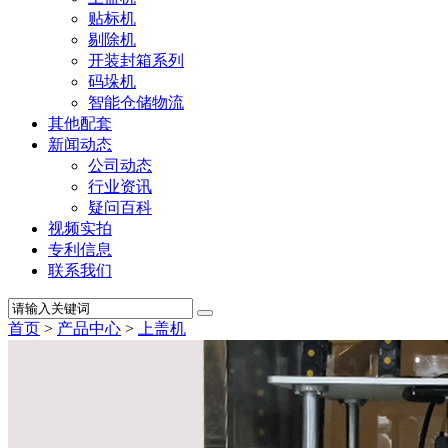
贴标机
剔除机
开装封箱系列
码垛机
智能仓储物流
其他配套
新闻动态
公司动态
行业资讯
疑问百科
视频实拍
专利信息
联系我们
首页
>
产品中心
>
上盖机