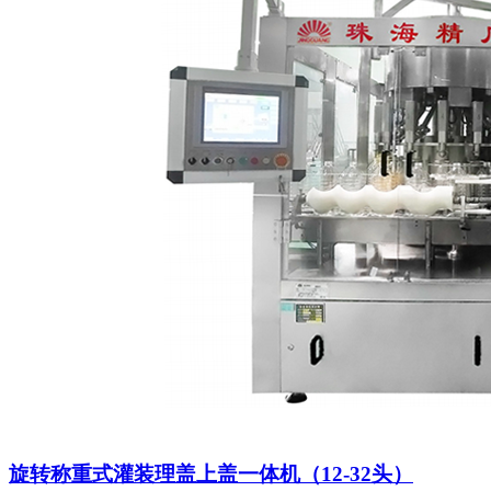
旋转称重式灌装理盖上盖一体机（12-32头）