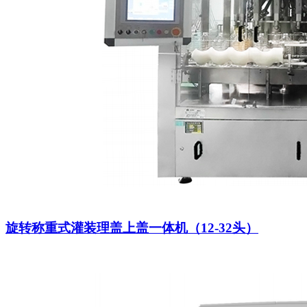
旋转称重式灌装理盖上盖一体机（12-32头）