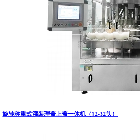
旋转称重式灌装理盖上盖一体机（12-32头）