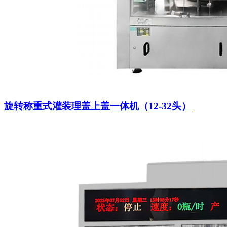
旋转称重式灌装理盖上盖一体机（12-32头）