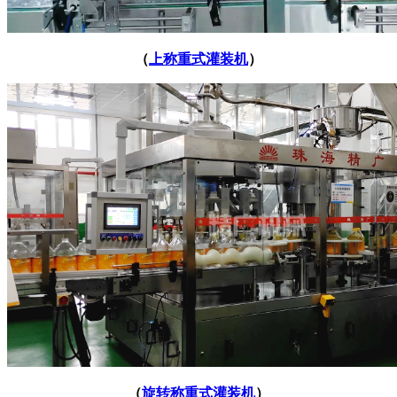
（
上称重式灌装机
）
（
旋转称重式灌装机
）