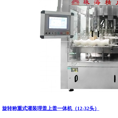
旋转称重式灌装理盖上盖一体机（12-32头）