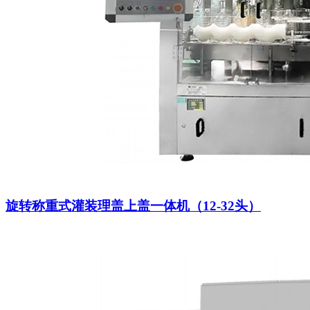
旋转称重式灌装理盖上盖一体机（12-32头）