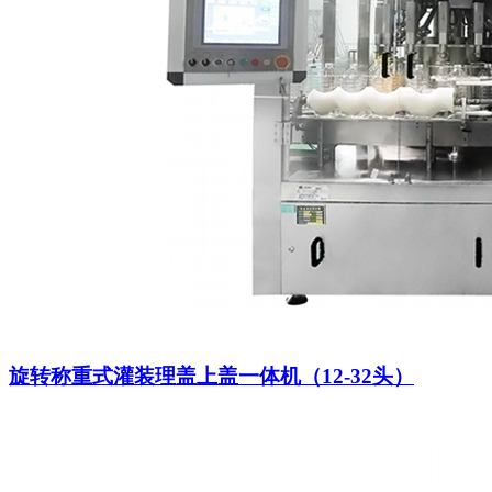
旋转称重式灌装理盖上盖一体机（12-32头）