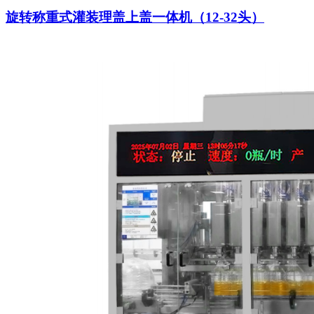
旋转称重式灌装理盖上盖一体机（12-32头）