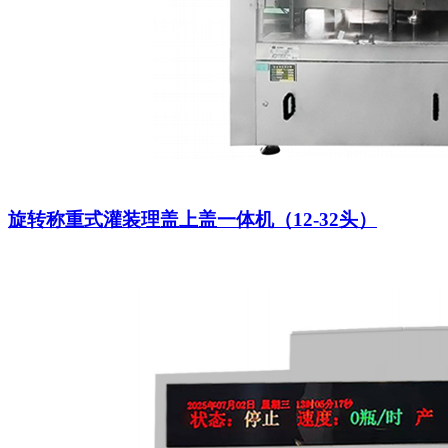
旋转称重式灌装理盖上盖一体机（12-32头）