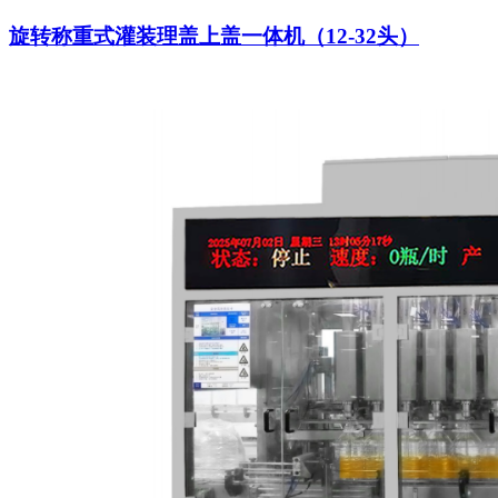
旋转称重式灌装理盖上盖一体机（12-32头）