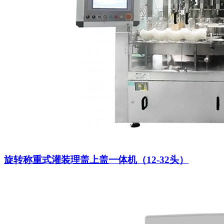
旋转称重式灌装理盖上盖一体机（12-32头）